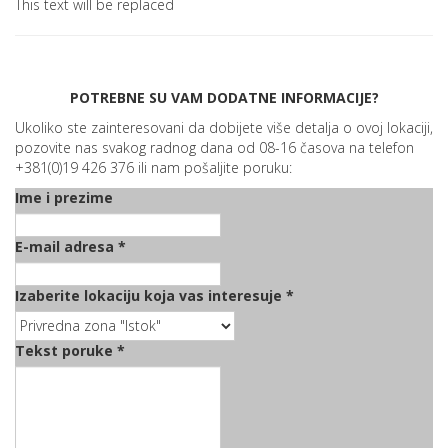
This text will be replaced
POTREBNE SU VAM DODATNE INFORMACIJE?
Ukoliko ste zainteresovani da dobijete više detalja o ovoj lokaciji,
pozovite nas svakog radnog dana od 08-16 časova na telefon
+381(0)19 426 376 ili nam pošaljite poruku:
Ime i prezime
E-mail adresa
*
Izaberite lokaciju koja vas interesuje
*
Tekst poruke
*