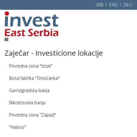
SRB l
ENG
l
DEU
Zaječar - Investicione lokacije
Privredna zona "Istok"
Bivša fabrika "Timočanka"
Gamzigradska banja
Nikoličevska banja
Privredna zona "Zapad"
"Halovo"