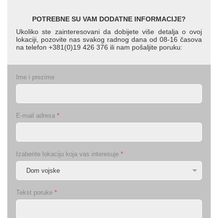
POTREBNE SU VAM DODATNE INFORMACIJE?
Ukoliko ste zainteresovani da dobijete više detalja o ovoj
lokaciji, pozovite nas svakog radnog dana od 08-16 časova
na telefon +381(0)19 426 376 ili nam pošaljite poruku:
Ime i prezime
E-mail adresa
*
Izaberite lokaciju koja vas interesuje
*
Tekst poruke
*